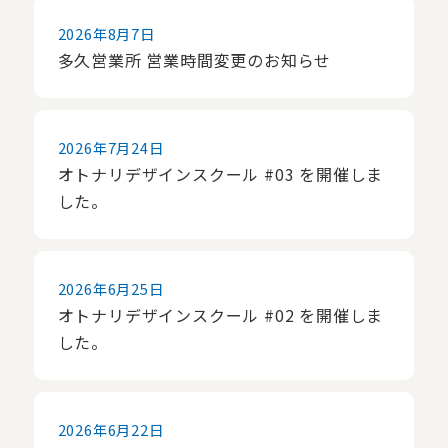
スペシャル
2026年8月7日
多久営業所 営業時間変更のお知らせ
otonari design school
求人情報
オープンファクトリー
2026年7月24日
募集要項
お知らせ
オトナリデザインスクール #03 を開催しま
音成印刷のひとづくり
した。
エントリーフォーム
お問い合わせ
私たちのWEBサイト設計
2026年6月25日
フリーペーパー おぎなう
オトナリデザインスクール #02 を開催しま
個人情報保護方針
した。
奥付／サイト情報
2026年6月22日