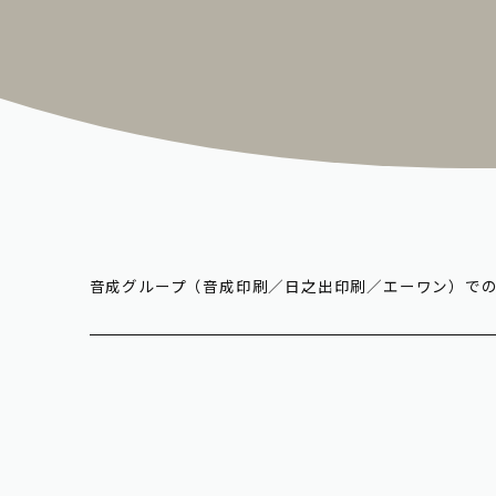
制作実績
あゆみ
スペシャル
otonari design school
求人情報
オープンファクトリー
音成グループ（音成印刷／日之出印刷／エーワン）で
募集要項
お知らせ
音成印刷のひとづくり
エントリーフォーム
私たちのWEBサイト設計
お問い合わせ
フリーペーパー おぎなう