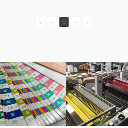
ネージ
動画
«
<
1
>
»
広報誌
ECサイト
WEBサイト