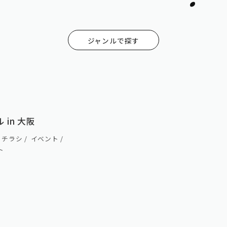
ジャンルで探す
Tシャツ
チラシ
イベント
撮影
 in 大阪
ブランディン
チラシ
イベント
グ
ト
フリーペーパ
ー
ロゴ
デジタルサイ