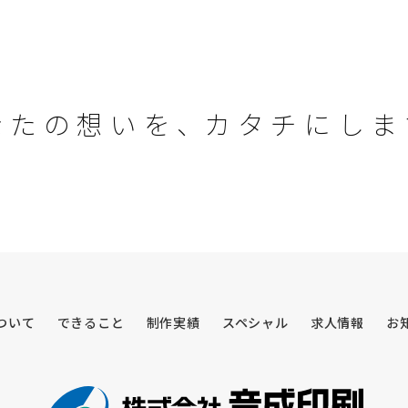
な
た
の
想
い
を
、
カ
タ
チ
に
し
ま
ついて
できること
制作実績
スペシャル
求人情報
お