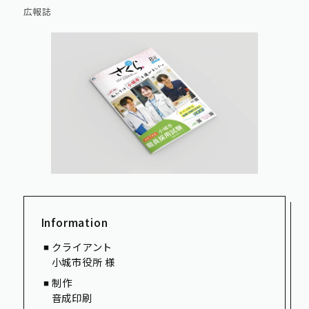
スペシャル
広報誌
otonari design school
求人情報
オープンファクトリー
募集要項
お知らせ
音成印刷のひとづくり
エントリーフォーム
お問い合わせ
私たちのWEBサイト設計
フリーペーパー おぎなう
Information
個人情報保護方針
クライアント
奥付／サイト情報
小城市役所 様
制作
音成印刷