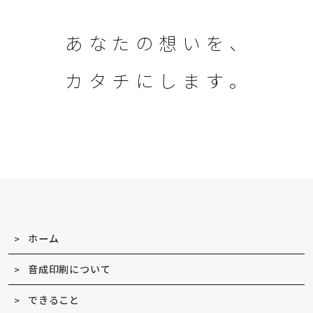
あ
な
た
の
想
い
を
、
カ
タ
チ
に
し
ま
す
。
ホーム
音成印刷について
できること