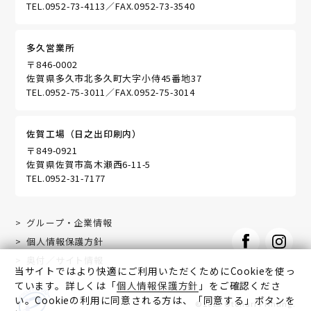
TEL.0952-73-4113
FAX.0952-73-3540
多久営業所
〒846-0002
佐賀県多久市北多久町大字小侍45番地37
TEL.0952-75-3011
FAX.0952-75-3014
佐賀工場（日之出印刷内）
〒849-0921
佐賀県佐賀市高木瀬西6-11-5
TEL.0952-31-7177
グループ・企業情報
個人情報保護方針
奥付／サイト情報
当サイトではより快適にご利用いただくためにCookieを使っ
ています。詳しくは「
個人情報保護方針
」をご確認くださ
い。Cookieの利用に同意される方は、「同意する」ボタンを
©2025 Otonari Printing.