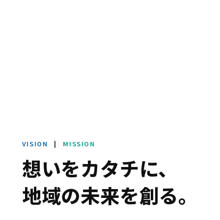
スペシャル
otonari design school
求人情報
オープンファクトリー
募集要項
お知らせ
音成印刷のひとづくり
エントリーフォーム
お問い合わせ
私たちのWEBサイト設計
VISION
|
MISSION
フリーペーパー おぎなう
個人情報保護方針
想いをカタチに、
奥付／サイト情報
地域の未来を創る。