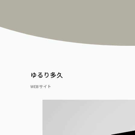
制作実績
あゆみ
スペシャル
otonari design school
求人情報
ゆるり多久
オープンファクトリー
募集要項
WEBサイト
お知らせ
音成印刷のひとづくり
エントリーフォーム
私たちのWEBサイト設計
お問い合わせ
フリーペーパー おぎなう