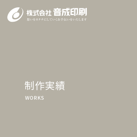
ホーム
制作実績
音成印刷について
WORKS
メッセージ・理念・方針
できること
会社概要