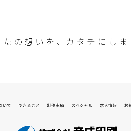
な
た
の
想
い
を
、
カ
タ
チ
に
し
ま
ついて
できること
制作実績
スペシャル
求人情報
お